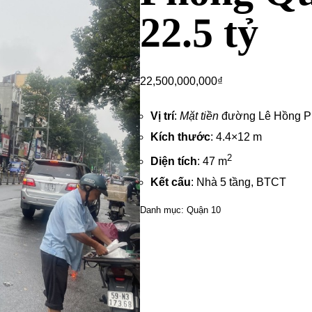
22.5 tỷ
22,500,000,000
₫
Vị trí
:
Mặt tiền
đường Lê Hồng P
Kích thước
: 4.4×12 m
2
Diện tích
: 47 m
Kết cấu
: Nhà 5 tầng, BTCT
Danh mục:
Quận 10