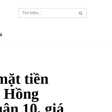
ú
mặt tiền
ê Hồng
ận 10, giá