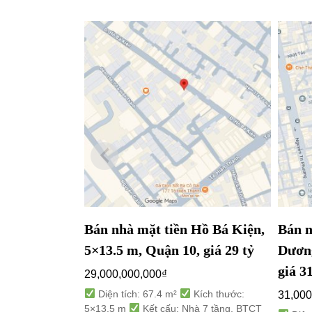
Bán nhà mặt tiền Hồ Bá Kiện,
Bán n
5×13.5 m, Quận 10, giá 29 tỷ
Dương
giá 31
29,000,000,000
₫
Diện tích: 67.4 m²
Kích thước:
31,000
5×13.5 m
Kết cấu: Nhà 7 tầng, BTCT