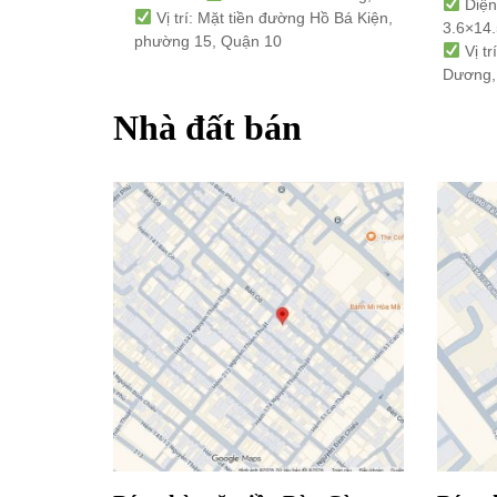
Diện
Vị trí: Mặt tiền đường Hồ Bá Kiện,
3.6×14
phường 15, Quận 10
Vị t
Dương,
Nhà đất bán