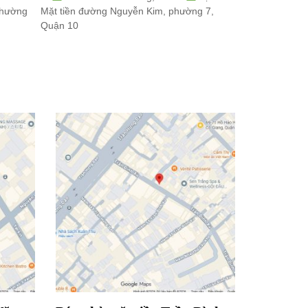
 phường
Mặt tiền đường Nguyễn Kim, phường 7,
Mặt tiền đường V
Quận 10
Quận 10