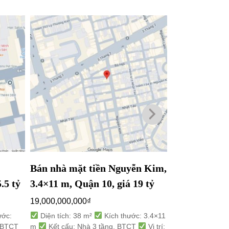
Bán nhà mặt tiền Nguyễn Kim,
Bán nhà mặt 
.5 tỷ
3.4×11 m, Quận 10, giá 19 tỷ
3.4×10 m, Qu
19,000,000,000
₫
15,000,000,000
ước:
Diện tích: 38 m²
Kích thước: 3.4×11
Diện tích: 30
, BTCT
m
Kết cấu: Nhà 3 tầng, BTCT
Vị trí:
m
Kết cấu: Nh