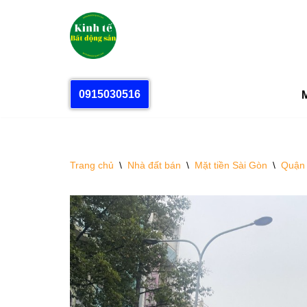
Chuyển
tới
nội
dung
0915030516
M
Trang chủ
\
Nhà đất bán
\
Mặt tiền Sài Gòn
\
Quận