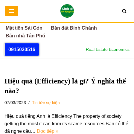
Chuyển
tới
Mặt tiền Sài Gòn
Bán đất Bình Chánh
nội
Bán nhà Tân Phú
dung
0915030516
Real Estate Economics
Hiệu quả (Efficiency) là gì? Ý nghĩa thế
nào?
07/03/2023
Tin tức sự kiện
Hiệu quả tiếng Anh là Efficiency The property of society
getting the most it can from its scarce resources Bạn có thể
đã nghe câu…
Đọc tiếp »