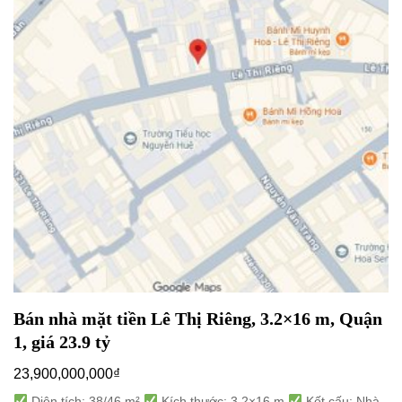
Bán nhà mặt tiền Lê Thị Riêng, 3.2×16 m, Quận
1, giá 23.9 tỷ
23,900,000,000
₫
Diện tích: 38/46 m²
Kích thước: 3.2×16 m
Kết cấu: Nhà