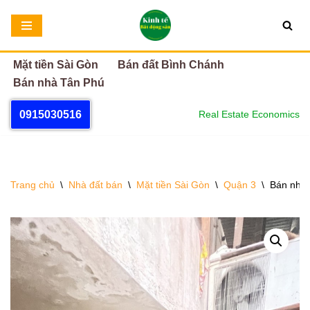
Chuyển
tới
Mặt tiền Sài Gòn
Bán đất Bình Chánh
nội
Bán nhà Tân Phú
dung
0915030516
Real Estate Economics
Trang chủ
\
Nhà đất bán
\
Mặt tiền Sài Gòn
\
Quận 3
\
Bán nhà 