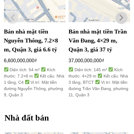
Bán nhà mặt tiền
Bán nhà mặt tiền Trần
Nguyễn Thông, 7.2×8
Văn Đang, 4×29 m,
m, Quận 3, giá 6.6 tỷ
Quận 3, giá 37 tỷ
6,600,000,000
₫
37,000,000,000
₫
Diện tích: 54 m²
Kích
Diện tích: 145 m²
Kích
thước: 7.2×8 m
Kết cấu: Nhà
thước: 4×29 m
Kết cấu: Nhà
1 tầng, C4
Vị trí: Mặt tiền
3 tầng, BTCT
Vị trí: Mặt tiền
đường Nguyễn Thông, phường
đường Trần Văn Đang, phường
9, Quận 3
11, Quận 3
Nhà đất bán