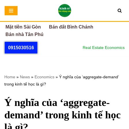
Chuyển
tới
Mặt tiền Sài Gòn
Bán đất Bình Chánh
nội
Bán nhà Tân Phú
dung
0915030516
Real Estate Economics
Home
»
News
»
Economics
»
Ý nghĩa của ‘aggregate-demand’
trong kinh tế học là gì?
Ý nghĩa của ‘aggregate-
demand’ trong kinh tế học
là gì?