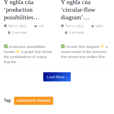
Ý nghĩa của
Ý nghĩa của
‘production
‘circular-flow
possibilities…
diagram’…
Th9 17, 2023
739
Th9 17, 2023
1914
3 min read
4 min read
production possibilities
circular-flow diagram
a
frontier
a graph that shows
visual model of the economy
the combinations of output
that shows how dollars flow…
that the…
Load More ↓
Tag:
AGGREGATE-DEMAND