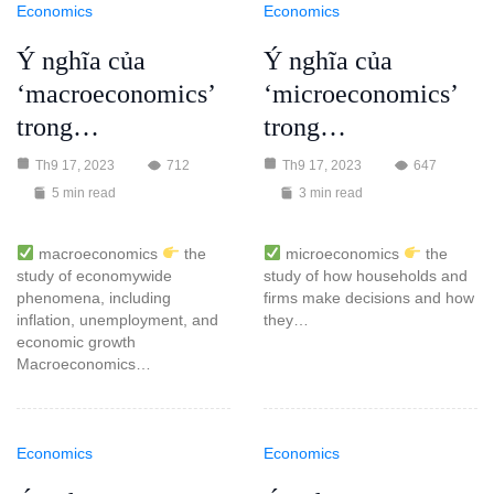
Economics
Economics
Ý nghĩa của
Ý nghĩa của
‘macroeconomics’
‘microeconomics’
trong…
trong…
Th9 17, 2023
712
Th9 17, 2023
647
5 min read
3 min read
macroeconomics
the
microeconomics
the
study of economywide
study of how households and
phenomena, including
firms make decisions and how
inflation, unemployment, and
they…
economic growth
Macroeconomics…
Economics
Economics