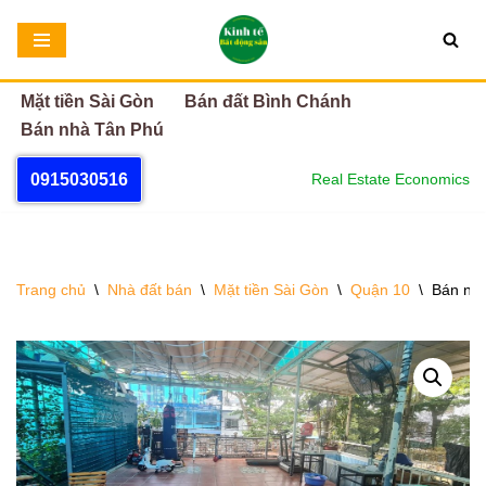
Chuyển
tới
Mặt tiền Sài Gòn
Bán đất Bình Chánh
nội
Bán nhà Tân Phú
dung
0915030516
Real Estate Economics
Trang chủ
\
Nhà đất bán
\
Mặt tiền Sài Gòn
\
Quận 10
\
Bán nhà