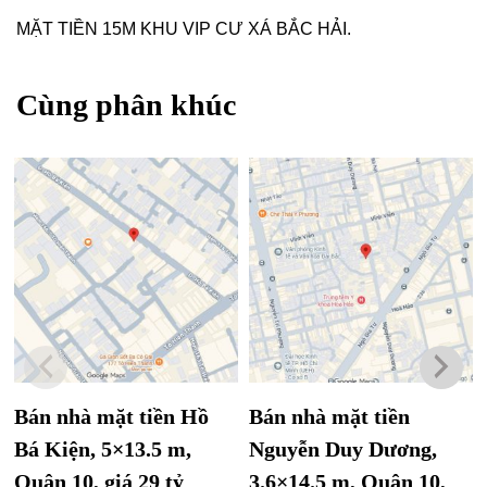
MẶT TIỀN 15M KHU VIP CƯ XÁ BẮC HẢI.
Cùng phân khúc
Bán nhà mặt tiền Hồ
Bán nhà mặt tiền
Bá Kiện, 5×13.5 m,
Nguyễn Duy Dương,
Quận 10, giá 29 tỷ
3.6×14.5 m, Quận 10,